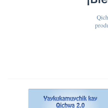
Qich
produ