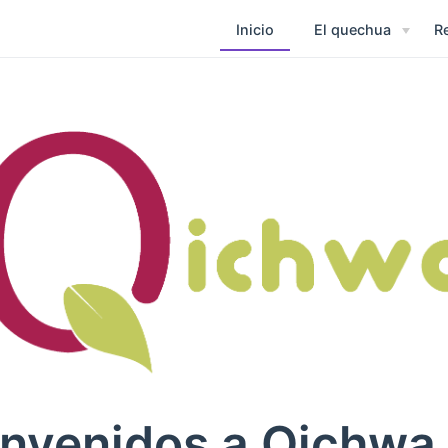
Inicio
El quechua
R
envenidos a Qichwa 