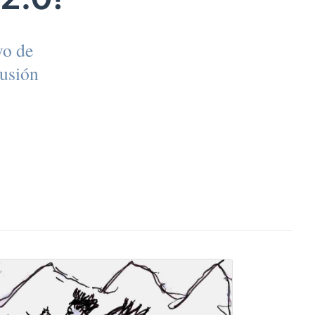
vo de
fusión