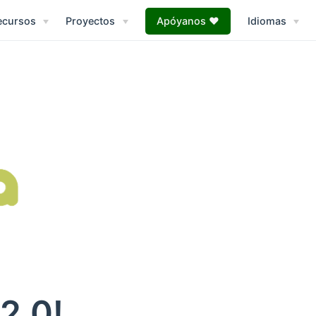
ecursos
Proyectos
Apóyanos ♥
Idiomas
2.0!